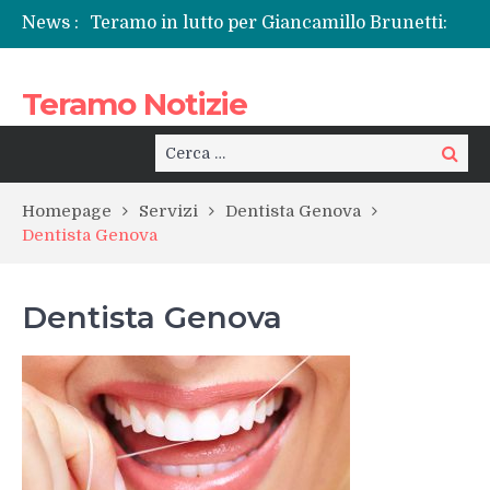
News :
Teramo in lutto per Giancamillo Brunetti:
l’addio a un volto conosciuto, tra sgomento
e riflessione sul “male di vivere”
Teramo Notizie
La Sp50 di Teramo e quel dolore che si
ripete: l’ennesima vita spezzata
Centrissimo: non solo festa, ma un treno
Cerca:
Cerca
per la rinascita del centro storico
Tortoreto, l’alluvione e i sottopassi tra
Homepage
Servizi
Dentista Genova
pericoli noti e interventi necessari
Dentista Genova
Prefettura di Teramo, una nuova guida:
Beatrice Agata Mariano e le sfide del
territorio
Dentista Genova