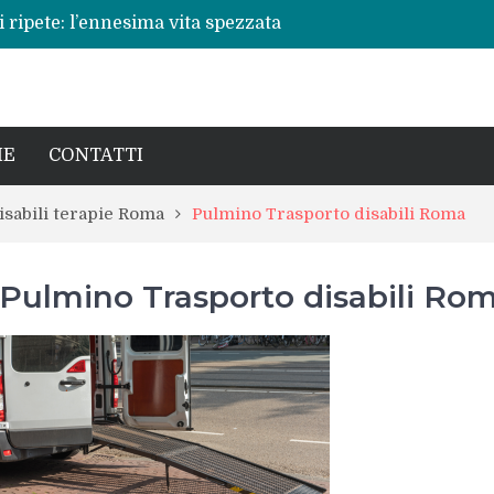
 ripete: l’ennesima vita spezzata
no per la rinascita del centro storico
a pericoli noti e interventi necessari
: Beatrice Agata Mariano e le sfide del
cronaca, politica e il calore della sua gente
IE
CONTATTI
isabili terapie Roma
Pulmino Trasporto disabili Roma
Pulmino Trasporto disabili Ro