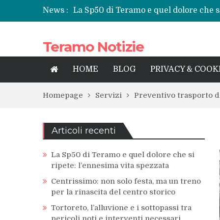
News :
La Sp50 di Teramo e quel dolore che si
Centrissimo: non solo festa, ma un tre
Tortoreto, l’alluvione e i sottopassi tr
Teramo Notizie
Prefettura di Teramo, una nuova guida
territorio
Teramo: il battito di una provincia tra 
HOME
BLOG
PRIVACY & COOK
Homepage
Servizi
Preventivo trasporto d
Articoli recenti
La Sp50 di Teramo e quel dolore che si
ripete: l’ennesima vita spezzata
Centrissimo: non solo festa, ma un treno
per la rinascita del centro storico
Tortoreto, l’alluvione e i sottopassi tra
pericoli noti e interventi necessari