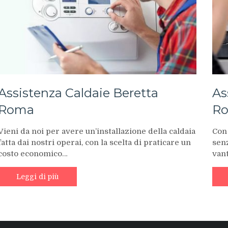
Assistenza Caldaie Beretta
As
Roma
R
Vieni da noi per avere un’installazione della caldaia
Con 
fatta dai nostri operai, con la scelta di praticare un
senz
costo economico…
van
Leggi di più