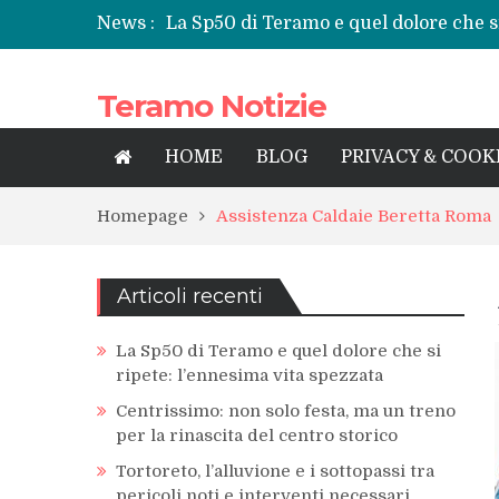
News :
La Sp50 di Teramo e quel dolore che si
Centrissimo: non solo festa, ma un tre
Tortoreto, l’alluvione e i sottopassi tr
Teramo Notizie
Prefettura di Teramo, una nuova guida
territorio
Teramo: il battito di una provincia tra 
HOME
BLOG
PRIVACY & COOK
Homepage
Assistenza Caldaie Beretta Roma
Articoli recenti
La Sp50 di Teramo e quel dolore che si
ripete: l’ennesima vita spezzata
Centrissimo: non solo festa, ma un treno
per la rinascita del centro storico
Tortoreto, l’alluvione e i sottopassi tra
pericoli noti e interventi necessari