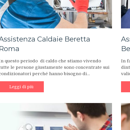
Assistenza Caldaie Beretta
As
Roma
Be
In questo periodo di caldo che stiamo vivendo
In f
tutte le persone giustamente sono concentrate sui
dint
condizionatori perché hanno bisogno di…
val
Leggi di più