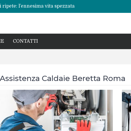
 ripete: l’ennesima vita spezzata
no per la rinascita del centro storico
a pericoli noti e interventi necessari
: Beatrice Agata Mariano e le sfide del
cronaca, politica e il calore della sua gente
IE
CONTATTI
Assistenza Caldaie Beretta Roma