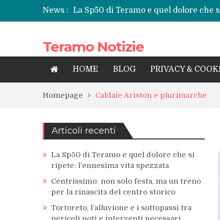
News :
La Sp50 di Teramo e quel dolore che si
Centrissimo: non solo festa, ma un tre
Tortoreto, l’alluvione e i sottopassi tr
Teramo Notizie
Prefettura di Teramo, una nuova guida
territorio
Teramo: il battito di una provincia tra 
HOME
BLOG
PRIVACY & COOK
Homepage
Caldaie Ariston e plurimarche
Articoli recenti
La Sp50 di Teramo e quel dolore che si
ripete: l’ennesima vita spezzata
Centrissimo: non solo festa, ma un treno
per la rinascita del centro storico
Tortoreto, l’alluvione e i sottopassi tra
pericoli noti e interventi necessari