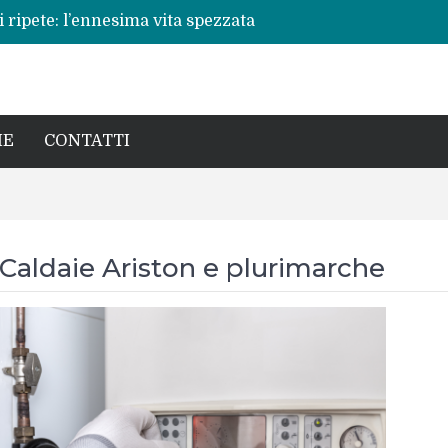
 ripete: l’ennesima vita spezzata
no per la rinascita del centro storico
a pericoli noti e interventi necessari
: Beatrice Agata Mariano e le sfide del
cronaca, politica e il calore della sua gente
IE
CONTATTI
Caldaie Ariston e plurimarche