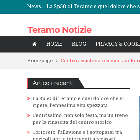
News :
La Sp50 di Teramo e quel dolore che si
Centrissimo: non solo festa, ma un tre
Tortoreto, l’alluvione e i sottopassi tr
Teramo Notizie
Prefettura di Teramo, una nuova guida
territorio
Teramo: il battito di una provincia tra 
HOME
BLOG
PRIVACY & COOK
Homepage
Centro assistenza caldaie Junke
Articoli recenti
La Sp50 di Teramo e quel dolore che si
ripete: l’ennesima vita spezzata
Centrissimo: non solo festa, ma un treno
per la rinascita del centro storico
Tortoreto, l’alluvione e i sottopassi tra
pericoli noti e interventi necessari