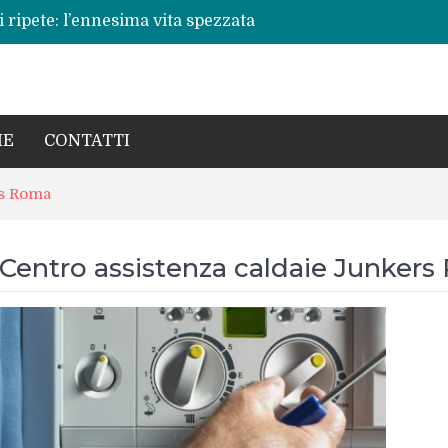
 ripete: l’ennesima vita spezzata
no per la rinascita del centro storico
a pericoli noti e interventi necessari
: Beatrice Agata Mariano e le sfide del
cronaca, politica e il calore della sua gente
IE
CONTATTI
rs Roma
Centro assistenza caldaie Junker