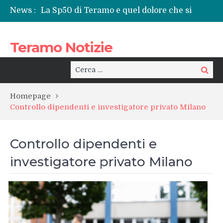
News :
La Sp50 di Teramo e quel dolore che si
ripete: l’ennesima vita spezzata
Centrissimo: non solo festa, ma un treno
Teramo Notizie
per la rinascita del centro storico
Tortoreto, l’alluvione e i sottopassi tra
pericoli noti e interventi necessari
Cerca:
Cerca
Prefettura di Teramo, una nuova guida:
Beatrice Agata Mariano e le sfide del
Homepage
territorio
Controllo dipendenti e investigatore privato Milano
Teramo: il battito di una provincia tra
cronaca, politica e il calore della sua gente
Controllo dipendenti e
investigatore privato Milano