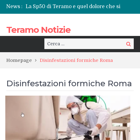
News :
La Sp50 di Teramo e quel dolore che si
ripete: l’ennesima vita spezzata
Centrissimo: non solo festa, ma un treno
Teramo Notizie
per la rinascita del centro storico
Tortoreto, l’alluvione e i sottopassi tra
pericoli noti e interventi necessari
Cerca:
Cerca
Prefettura di Teramo, una nuova guida:
Beatrice Agata Mariano e le sfide del
Homepage
Disinfestazioni formiche Roma
territorio
Teramo: il battito di una provincia tra
cronaca, politica e il calore della sua gente
Disinfestazioni formiche Roma