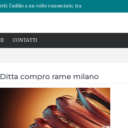
ti: l’addio a un volto conosciuto, tra
vere”
 ripete: l’ennesima vita spezzata
no per la rinascita del centro storico
a pericoli noti e interventi necessari
: Beatrice Agata Mariano e le sfide del
IE
CONTATTI
Ditta compro rame milano