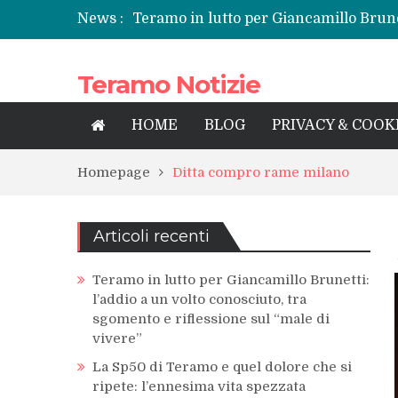
News :
Teramo in lutto per Giancamillo Brunet
sgomento e riflessione sul “male di vi
La Sp50 di Teramo e quel dolore che si
Teramo Notizie
Centrissimo: non solo festa, ma un tre
Tortoreto, l’alluvione e i sottopassi tr
Prefettura di Teramo, una nuova guida
HOME
BLOG
PRIVACY & COOK
territorio
Homepage
Ditta compro rame milano
Articoli recenti
Teramo in lutto per Giancamillo Brunetti:
l’addio a un volto conosciuto, tra
sgomento e riflessione sul “male di
vivere”
La Sp50 di Teramo e quel dolore che si
ripete: l’ennesima vita spezzata