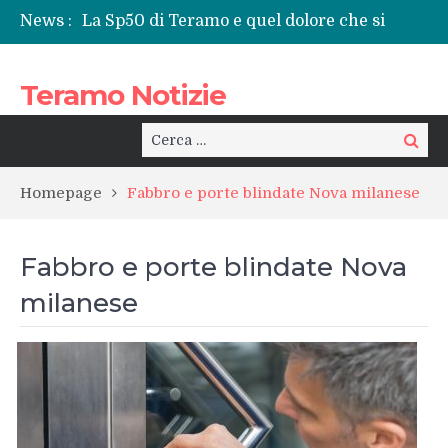
News :
La Sp50 di Teramo e quel dolore che si
ripete: l’ennesima vita spezzata
Centrissimo: non solo festa, ma un treno
Teramo Notizie
per la rinascita del centro storico
Tortoreto, l’alluvione e i sottopassi tra
pericoli noti e interventi necessari
Cerca:
Cerca
Prefettura di Teramo, una nuova guida:
Beatrice Agata Mariano e le sfide del
Homepage
Fabbro e porte blindate Nova milanese
territorio
Teramo: il battito di una provincia tra
cronaca, politica e il calore della sua gente
Fabbro e porte blindate Nova
milanese