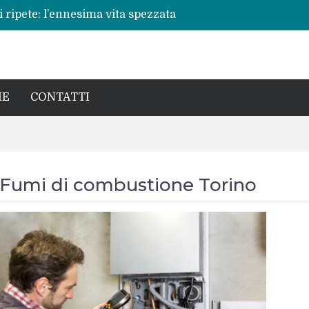
 ripete: l’ennesima vita spezzata
no per la rinascita del centro storico
a pericoli noti e interventi necessari
: Beatrice Agata Mariano e le sfide del
cronaca, politica e il calore della sua gente
IE
CONTATTI
Fumi di combustione Torino