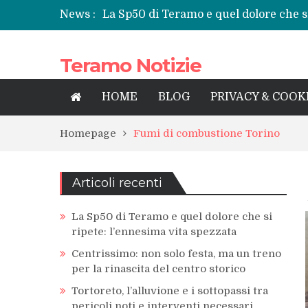
News :
La Sp50 di Teramo e quel dolore che si
Centrissimo: non solo festa, ma un tre
Tortoreto, l’alluvione e i sottopassi tr
Teramo Notizie
Prefettura di Teramo, una nuova guida
territorio
Teramo: il battito di una provincia tra 
HOME
BLOG
PRIVACY & COOK
Homepage
Fumi di combustione Torino
Articoli recenti
La Sp50 di Teramo e quel dolore che si
ripete: l’ennesima vita spezzata
Centrissimo: non solo festa, ma un treno
per la rinascita del centro storico
Tortoreto, l’alluvione e i sottopassi tra
pericoli noti e interventi necessari