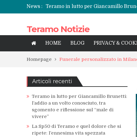
News :
Teramo in lutto per Giancamillo Brunet
sgomento e riflessione sul “male di vi
La Sp50 di Teramo e quel dolore che si
Teramo Notizie
Centrissimo: non solo festa, ma un tre
Tortoreto, l’alluvione e i sottopassi tr
Prefettura di Teramo, una nuova guida
HOME
BLOG
PRIVACY & COOK
territorio
Homepage
Funerale personalizzato in Milan
Articoli recenti
Teramo in lutto per Giancamillo Brunetti:
l’addio a un volto conosciuto, tra
sgomento e riflessione sul “male di
vivere”
La Sp50 di Teramo e quel dolore che si
ripete: l’ennesima vita spezzata