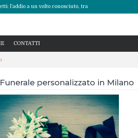
ti: l’addio a un volto conosciuto, tra
vere”
 ripete: l’ennesima vita spezzata
no per la rinascita del centro storico
a pericoli noti e interventi necessari
: Beatrice Agata Mariano e le sfide del
IE
CONTATTI
o
Funerale personalizzato in Milano