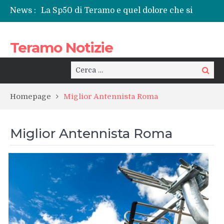
News :
La Sp50 di Teramo e quel dolore che si
ripete: l’ennesima vita spezzata
Centrissimo: non solo festa, ma un treno
Teramo Notizie
per la rinascita del centro storico
Tortoreto, l’alluvione e i sottopassi tra
pericoli noti e interventi necessari
Cerca:
Cerca
Prefettura di Teramo, una nuova guida:
Beatrice Agata Mariano e le sfide del
Homepage
Miglior Antennista Roma
territorio
Teramo: il battito di una provincia tra
cronaca, politica e il calore della sua gente
Miglior Antennista Roma