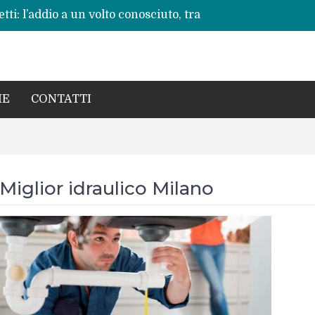
ti: l’addio a un volto conosciuto, tra
vere”
 ripete: l’ennesima vita spezzata
no per la rinascita del centro storico
a pericoli noti e interventi necessari
: Beatrice Agata Mariano e le sfide del
IE
CONTATTI
Miglior idraulico Milano