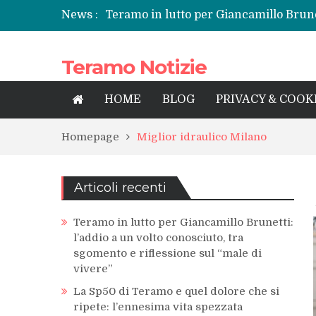
News :
Teramo in lutto per Giancamillo Brunet
sgomento e riflessione sul “male di vi
La Sp50 di Teramo e quel dolore che si
Teramo Notizie
Centrissimo: non solo festa, ma un tre
Tortoreto, l’alluvione e i sottopassi tr
Prefettura di Teramo, una nuova guida
HOME
BLOG
PRIVACY & COOK
territorio
Homepage
Miglior idraulico Milano
Articoli recenti
Teramo in lutto per Giancamillo Brunetti:
l’addio a un volto conosciuto, tra
sgomento e riflessione sul “male di
vivere”
La Sp50 di Teramo e quel dolore che si
ripete: l’ennesima vita spezzata