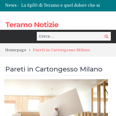
News :
La Sp50 di Teramo e quel dolore che si
ripete: l’ennesima vita spezzata
Centrissimo: non solo festa, ma un treno
Teramo Notizie
per la rinascita del centro storico
Tortoreto, l’alluvione e i sottopassi tra
pericoli noti e interventi necessari
Cerca:
Cerca
Prefettura di Teramo, una nuova guida:
Beatrice Agata Mariano e le sfide del
Homepage
Pareti in Cartongesso Milano
territorio
Teramo: il battito di una provincia tra
cronaca, politica e il calore della sua gente
Pareti in Cartongesso Milano