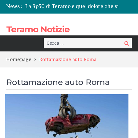
News :
La Sp50 di Teramo e quel dolore che si
ripete: l’ennesima vita spezzata
Centrissimo: non solo festa, ma un treno
Teramo Notizie
per la rinascita del centro storico
Tortoreto, l’alluvione e i sottopassi tra
pericoli noti e interventi necessari
Cerca:
Cerca
Prefettura di Teramo, una nuova guida:
Beatrice Agata Mariano e le sfide del
Homepage
Rottamazione auto Roma
territorio
Teramo: il battito di una provincia tra
cronaca, politica e il calore della sua gente
Rottamazione auto Roma