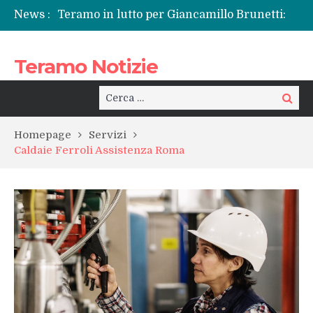
News :
Teramo in lutto per Giancamillo Brunetti:
l’addio a un volto conosciuto, tra sgomento
e riflessione sul “male di vivere”
Teramo Notizie
La Sp50 di Teramo e quel dolore che si
ripete: l’ennesima vita spezzata
Centrissimo: non solo festa, ma un treno
Cerca:
Cerca
per la rinascita del centro storico
Tortoreto, l’alluvione e i sottopassi tra
Homepage
Servizi
pericoli noti e interventi necessari
Caldaie Ferroli Assistenza Roma
Prefettura di Teramo, una nuova guida:
Beatrice Agata Mariano e le sfide del
territorio