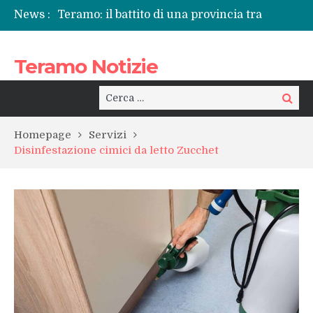
News :
Teramo: il battito di una provincia tra
cronaca, politica e il fascino dell’Abruzzo
profondo
Teramo Notizie
Il Papa dei Giovani, da Rocca di Mezzo al
Mondo: un anniversario che racconta
l’Abruzzo
Cerca:
Cerca
Teramo in lutto per Giancamillo Brunetti:
l’addio a un volto conosciuto, tra sgomento
Homepage
Servizi
e riflessione sul “male di vivere”
Disinfestazione cimici da letto Zucchet
La Sp50 di Teramo e quel dolore che si
ripete: l’ennesima vita spezzata
Centrissimo: non solo festa, ma un treno
per la rinascita del centro storico