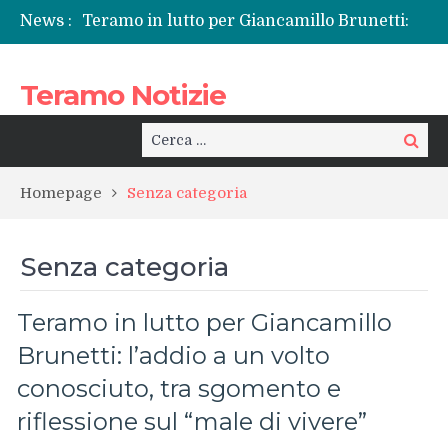
News :
Teramo in lutto per Giancamillo Brunetti:
l’addio a un volto conosciuto, tra sgomento
e riflessione sul “male di vivere”
Teramo Notizie
La Sp50 di Teramo e quel dolore che si
ripete: l’ennesima vita spezzata
Centrissimo: non solo festa, ma un treno
Cerca:
Cerca
per la rinascita del centro storico
Tortoreto, l’alluvione e i sottopassi tra
Homepage
Senza categoria
pericoli noti e interventi necessari
Prefettura di Teramo, una nuova guida:
Beatrice Agata Mariano e le sfide del
Senza categoria
territorio
Teramo in lutto per Giancamillo
Brunetti: l’addio a un volto
conosciuto, tra sgomento e
riflessione sul “male di vivere”