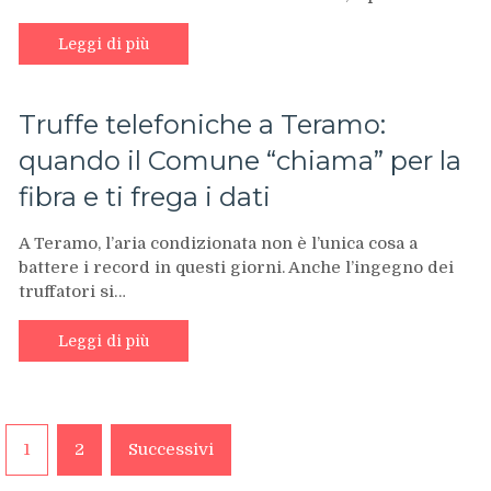
Leggi di più
Truffe telefoniche a Teramo:
quando il Comune “chiama” per la
fibra e ti frega i dati
A Teramo, l’aria condizionata non è l’unica cosa a
battere i record in questi giorni. Anche l’ingegno dei
truffatori si…
Leggi di più
Paginazione
1
2
Successivi
degli