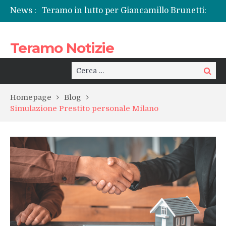
News :
Teramo in lutto per Giancamillo Brunetti:
l’addio a un volto conosciuto, tra sgomento
e riflessione sul “male di vivere”
Teramo Notizie
La Sp50 di Teramo e quel dolore che si
ripete: l’ennesima vita spezzata
Centrissimo: non solo festa, ma un treno
Cerca:
Cerca
per la rinascita del centro storico
Tortoreto, l’alluvione e i sottopassi tra
Homepage
Blog
pericoli noti e interventi necessari
Simulazione Prestito personale Milano
Prefettura di Teramo, una nuova guida:
Beatrice Agata Mariano e le sfide del
territorio