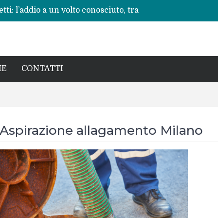
ti: l’addio a un volto conosciuto, tra
vere”
 ripete: l’ennesima vita spezzata
no per la rinascita del centro storico
a pericoli noti e interventi necessari
: Beatrice Agata Mariano e le sfide del
IE
CONTATTI
Aspirazione allagamento Milano