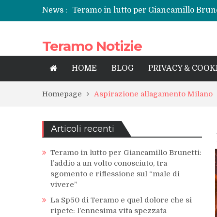
News :
Teramo in lutto per Giancamillo Brunet
sgomento e riflessione sul “male di vi
La Sp50 di Teramo e quel dolore che si
Teramo Notizie
Centrissimo: non solo festa, ma un tre
Tortoreto, l’alluvione e i sottopassi tr
Prefettura di Teramo, una nuova guida
HOME
BLOG
PRIVACY & COOK
territorio
Homepage
Aspirazione allagamento Milano
Articoli recenti
Teramo in lutto per Giancamillo Brunetti:
l’addio a un volto conosciuto, tra
sgomento e riflessione sul “male di
vivere”
La Sp50 di Teramo e quel dolore che si
ripete: l’ennesima vita spezzata