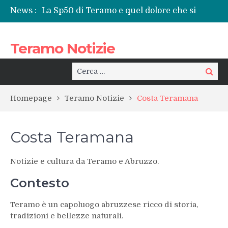
News :
La Sp50 di Teramo e quel dolore che si
ripete: l’ennesima vita spezzata
Centrissimo: non solo festa, ma un treno
Teramo Notizie
per la rinascita del centro storico
Tortoreto, l’alluvione e i sottopassi tra
pericoli noti e interventi necessari
Cerca:
Cerca
Prefettura di Teramo, una nuova guida:
Beatrice Agata Mariano e le sfide del
Homepage
Teramo Notizie
Costa Teramana
territorio
Teramo: il battito di una provincia tra
cronaca, politica e il calore della sua gente
Costa Teramana
Notizie e cultura da Teramo e Abruzzo.
Contesto
Teramo è un capoluogo abruzzese ricco di storia,
tradizioni e bellezze naturali.