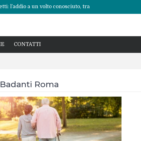
ti: l’addio a un volto conosciuto, tra
vere”
 ripete: l’ennesima vita spezzata
no per la rinascita del centro storico
a pericoli noti e interventi necessari
: Beatrice Agata Mariano e le sfide del
IE
CONTATTI
Badanti Roma