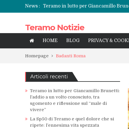
News :
Teramo in lutto per Giancamillo Brunet
sgomento e riflessione sul “male di vi
La Sp50 di Teramo e quel dolore che si
Teramo Notizie
Centrissimo: non solo festa, ma un tre
Tortoreto, l’alluvione e i sottopassi tr
Prefettura di Teramo, una nuova guida
HOME
BLOG
PRIVACY & COOK
territorio
Homepage
Badanti Roma
Articoli recenti
Teramo in lutto per Giancamillo Brunetti:
l’addio a un volto conosciuto, tra
sgomento e riflessione sul “male di
vivere”
La Sp50 di Teramo e quel dolore che si
ripete: l’ennesima vita spezzata