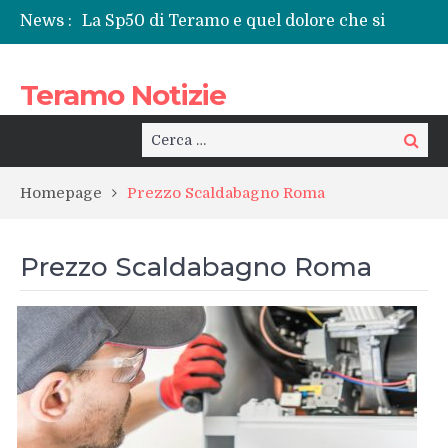
News :
La Sp50 di Teramo e quel dolore che si
ripete: l’ennesima vita spezzata
Centrissimo: non solo festa, ma un treno
Teramo Notizie
per la rinascita del centro storico
Tortoreto, l’alluvione e i sottopassi tra
pericoli noti e interventi necessari
Cerca:
Cerca
Prefettura di Teramo, una nuova guida:
Beatrice Agata Mariano e le sfide del
Homepage
Prezzo Scaldabagno Roma
territorio
Teramo: il battito di una provincia tra
cronaca, politica e il calore della sua gente
Prezzo Scaldabagno Roma