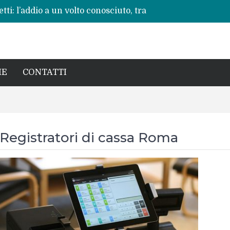
ti: l’addio a un volto conosciuto, tra
vere”
 ripete: l’ennesima vita spezzata
no per la rinascita del centro storico
a pericoli noti e interventi necessari
: Beatrice Agata Mariano e le sfide del
IE
CONTATTI
Registratori di cassa Roma