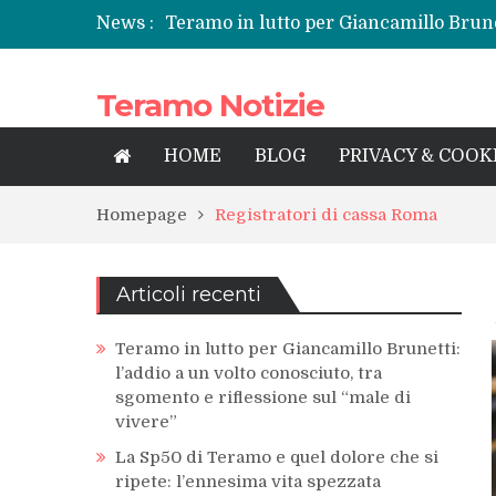
News :
Teramo in lutto per Giancamillo Brunet
sgomento e riflessione sul “male di vi
La Sp50 di Teramo e quel dolore che si
Teramo Notizie
Centrissimo: non solo festa, ma un tre
Tortoreto, l’alluvione e i sottopassi tr
Prefettura di Teramo, una nuova guida
HOME
BLOG
PRIVACY & COOK
territorio
Homepage
Registratori di cassa Roma
Articoli recenti
Teramo in lutto per Giancamillo Brunetti:
l’addio a un volto conosciuto, tra
sgomento e riflessione sul “male di
vivere”
La Sp50 di Teramo e quel dolore che si
ripete: l’ennesima vita spezzata