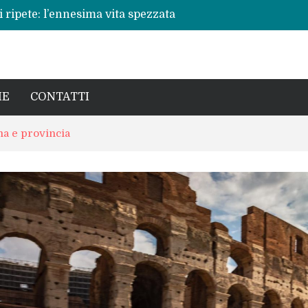
 ripete: l’ennesima vita spezzata
no per la rinascita del centro storico
a pericoli noti e interventi necessari
: Beatrice Agata Mariano e le sfide del
cronaca, politica e il calore della sua gente
IE
CONTATTI
a e provincia