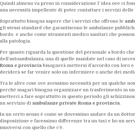
Quindi almeno va preso in considerazione l’ idea ove ci fos
una necessità impellente di poter contattare i servizi delle
Soprattutto bisogna sapere che i servizi che offrono le
amb
gli stessi standard che garantiscono le ambulanze pubblic
bordo e anche come strumenti medico sanitari che possono e
alla patologia.
Per quanto riguarda la questione del personale a bordo che
dell’autoambulanza, una di quelle mandate nel caso di neces
Roma e provincia
bisognerà mettersi d’accordo con loro e 
deciderà se far venire solo un infermiere o anche dei medic
Tra le altre cose ove avessimo necessità per un qualche no
perché magari bisogna organizzare un trasferimento in una
metterci a fare soprattutto in questo periodo gli schizzinos
un servizio di
ambulanze private Roma e provincia
.
In un certo senso è come se dovessimo andare da un dotto
disposizione e facessimo differenze tra un taxi e ho un ser
muoversi con quello che c’è.