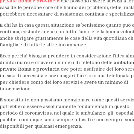
private Roma e provincia
che possono essere servizi a lor
casa delle persone care che hanno dei problemi, delle malatt
potrebbero necessitare di assistenza continua e specializza
E chi ha in casa questa situazione sa benissimo quanto può
continua, costante,anche con tutto l’amore e la buona vo
anche sbrigare giustamente le cose della vita quotidiana che
famiglia e di tutte le altre incombenze.
Ecco perché bisogna prendere in considerazione l’idea al
di informarsi e di avere i numeri di telefono delle
ambulan
private Roma e provincia
ove poter usufruire dei loro ser
in caso di necessità e anzi magari fare loro una telefonata 
per chiedere conto dei loro servizi e avere un minimo di
informazione.
E soprattutto non possiamo menzionare come questi serviz
potrebbero essere assolutamente fondamentali in questo
periodo di coronavirus, nel quale le ambulanze, gli ospedal
pubblici comunque sono sempre intasati e non sempre son
disponibili per qualsiasi emergenza.