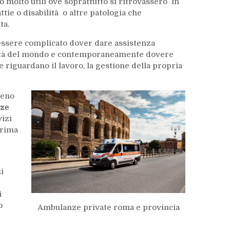
o molto utili ove soprattutto si ritrovassero in
ie o disabilità o altre patologia che
ta.
 essere complicato dover dare assistenza
lontà del mondo e contemporaneamente dovere
 riguardano il lavoro, la gestione della propria
meno
ze
vizi
prima
i
i
o
Ambulanze private roma e provincia