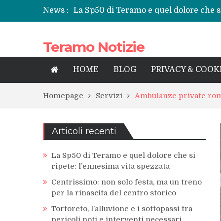
News :
La Sp50 di Teramo e quel dolore che si
Centrissimo: non solo festa, ma un tre
Tortoreto, l’alluvione e i sottopassi tr
Teramo Notizie
Prefettura di Teramo, una nuova guida
territorio
Teramo: il battito di una provincia tra 
HOME
BLOG
PRIVACY & COOK
Homepage
Servizi
Ambulanze private rom
Articoli recenti
La Sp50 di Teramo e quel dolore che si
ripete: l’ennesima vita spezzata
Centrissimo: non solo festa, ma un treno
per la rinascita del centro storico
Tortoreto, l’alluvione e i sottopassi tra
pericoli noti e interventi necessari