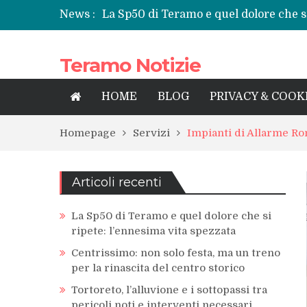
News :
La Sp50 di Teramo e quel dolore che si
Centrissimo: non solo festa, ma un tre
Tortoreto, l’alluvione e i sottopassi tr
Teramo Notizie
Prefettura di Teramo, una nuova guida
territorio
Teramo: il battito di una provincia tra 
HOME
BLOG
PRIVACY & COOK
Homepage
Servizi
Impianti di Allarme R
Articoli recenti
La Sp50 di Teramo e quel dolore che si
ripete: l’ennesima vita spezzata
Centrissimo: non solo festa, ma un treno
per la rinascita del centro storico
Tortoreto, l’alluvione e i sottopassi tra
pericoli noti e interventi necessari