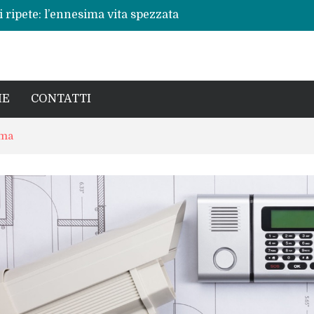
 ripete: l’ennesima vita spezzata
no per la rinascita del centro storico
a pericoli noti e interventi necessari
: Beatrice Agata Mariano e le sfide del
cronaca, politica e il calore della sua gente
IE
CONTATTI
oma