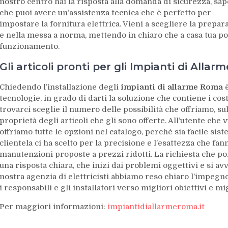
nostro centro hai la risposta alla domanda di sicurezza, sa
che puoi avere un’assistenza tecnica che è perfetto per
impostare la fornitura elettrica. Vieni a scegliere la prepa
e nella messa a norma, mettendo in chiaro che a casa tua pot
funzionamento.
Gli articoli pronti per gli Impianti di Alla
Chiedendo l’installazione degli
impianti di allarme Roma
è
tecnologie, in grado di darti la soluzione che contiene i cos
trovarci sceglie il numero delle possibilità che offriamo, su
proprietà degli articoli che gli sono offerte. All’utente che 
offriamo tutte le opzioni nel catalogo, perché sia facile sis
clientela ci ha scelto per la precisione e l’esattezza che fan
manutenzioni proposte a prezzi ridotti. La richiesta che po
una risposta chiara, che inizi dai problemi oggettivi e si avv
nostra agenzia di elettricisti abbiamo reso chiaro l’impegno
i responsabili e gli installatori verso migliori obiettivi e mig
Per maggiori informazioni:
impiantidiallarmeroma.it