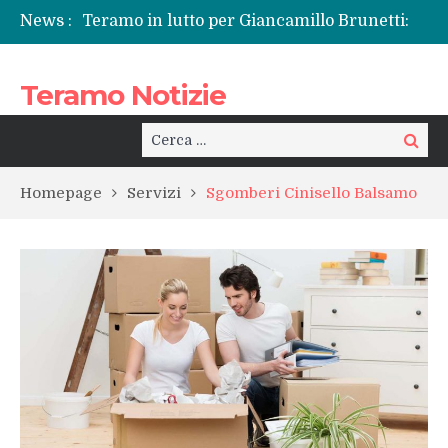
News :
Teramo in lutto per Giancamillo Brunetti:
l’addio a un volto conosciuto, tra sgomento
e riflessione sul “male di vivere”
Teramo Notizie
La Sp50 di Teramo e quel dolore che si
ripete: l’ennesima vita spezzata
Centrissimo: non solo festa, ma un treno
Cerca:
Cerca
per la rinascita del centro storico
Tortoreto, l’alluvione e i sottopassi tra
Homepage
Servizi
Sgomberi Cinisello Balsamo
pericoli noti e interventi necessari
Prefettura di Teramo, una nuova guida:
Beatrice Agata Mariano e le sfide del
territorio