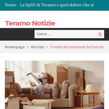
News :
La Sp50 di Teramo e quel dolore che si
ripete: l’ennesima vita spezzata
Centrissimo: non solo festa, ma un treno
Teramo Notizie
per la rinascita del centro storico
Tortoreto, l’alluvione e i sottopassi tra
pericoli noti e interventi necessari
Cerca:
Cerca
Prefettura di Teramo, una nuova guida:
Beatrice Agata Mariano e le sfide del
Homepage
Servizi
Traslochi nazionali da Varese
territorio
Teramo: il battito di una provincia tra
cronaca, politica e il calore della sua gente